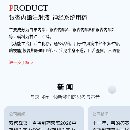
PRODUCT
银杏内酯注射液-神经系统用药
主要成分为白果内酯、银杏内酯A、银杏内酯B和银杏内酯C
等，辅料为甘油、乙醇。
【功能主治】活血化瘀，通经活络。用于中风病中经络(轻中度
脑梗塞)恢复期瘀血阻络证，症见半身不遂，口舌歪斜，言语謇
涩，肢体麻木等。
进一步了解 >
新 闻
与您同行，倾听我们的思考与声音
公司新闻
公司新闻
双榜载誉｜百裕制药荣膺2026中
十一年，善的答案
药研发实力50强、化药研发实力
百裕制药第十一届