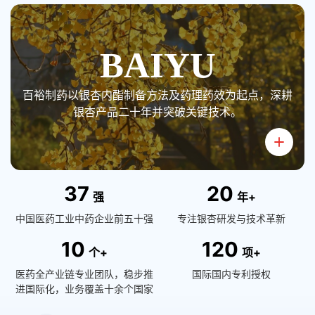
BAIYU
百裕制药以银杏内酯制备方法及药理药效为起点，深耕
银杏产品二十年并突破关键技术。
3
7
2
0
强
年+
中国医药工业中药企业前五十强
专注银杏研发与技术革新
1
0
1
2
0
个+
项+
医药全产业链专业团队，稳步推
国际国内专利授权
进国际化，业务覆盖十余个国家