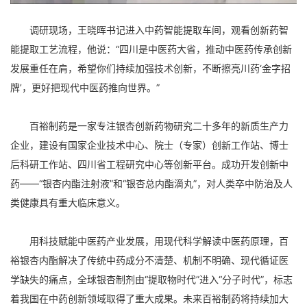
调研现场，王晓晖书记进入中药智能提取车间，观看创新药智
能提取工艺流程，他说：“四川是中医药大省，推动中医药传承创新
发展重任在肩，希望你们持续加强技术创新，不断擦亮川药
‘
金字招
牌
’
，更好把现代中医药推向世界。”
百裕制药是一家专注银杏创新药物研究二十多年的新质生产力
企业，建设有国家企业技术中心、院士（专家）创新工作站、博士
后科研工作站、四川省工程研究中心等创新平台。成功开发创新中
药——“银杏内酯注射液”和“银杏总内酯滴丸”，对人类卒中防治及人
类健康具有重大临床意义。
用科技赋能中医药产业发展，用现代科学解读中医药原理，百
裕银杏内酯解决了传统中药成分不清楚、机制不明确、现代循证医
学缺失的痛点，全球银杏制剂由“提取物时代”进入“分子时代”，标志
着我国在中药创新领域取得了重大成果。未来百裕制药将持续加大