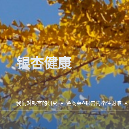
银杏健康
GINKGO HEALTH
我们对银杏的研究
金阁莱®️银杏内酯注射液