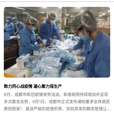
省级知识产权主管部门给予我公司在重视和加大研发创新、
加强知识产权保护、规范知识产权管理及知识产权运营转化
等方面取得成绩的高度认可。
勠力同心战疫情 凝心聚力保生产
8月，成都市新冠疫情来势汹汹，新增病例持续增加并呈现
多点散发态势，9月1日，成都市正式发布通知要求全体居民
原则居家！ 紧迫严峻的疫情形势、突如其来的静态管理让