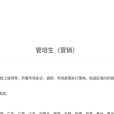
管培生（营销）
助上级领导，开展市场走访、调研，市场政策执行落地，完成区域内的
挑战；
；
南、广东、广西、江苏、内蒙古、陕西、吉林、新疆、甘肃、贵州、黑龙