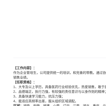
【工作内容】：
作为企业管培生，公司提供统一的培训，和完善的带教。通过协
销售业绩。
【任职资格】：
1
、大专及以上学历，具备医药行业经验优先，热爱销售，敢于
2
、品德端正，执行力强，有较强的责任意识与以身作则的精神
3
、具备快速学习能力，抗压力强；
4
、能适应高频率出差，服从组织区域调配。
区域：
湖南、安徽、福建、山西、辽宁、江西、湖北、重庆、云