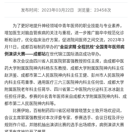
发布时间：2023年03月22日
浏览量：23458次
为了更好地提升神经领域中青年医师的职业技能与专业素养，
增加医生对脑血管疾病的关注与重视，进一步推广脑卒中规范化诊
断和治疗，优化临床治疗方案，促进院间医师之间交流，2023年3
月11日，成都百裕制药举办的
“金益求精 全程抗栓”全国青年医师病
例演讲大赛——成都站
在世代锦江国际酒店成功举办。
本次会议由四川省人民医院郭富强教授担任主席，由成都中医
药大学附属医院神内科杨东东教授、成都大学附属医院神内科主任
赵洪鉴、成都市第二人民医院神内科主任王健、彭州市人民医院神
内科主任苟重季、通用医疗三六三医院神内科主任何佳、成都大学
附属医院老年科主任蒋华、四川省第二中医院内分泌科王冰冰副主
任担任评委。参赛的6名青年医师来自成都大学附属医院神内科、成
都市第二人民医院神内科等。
比赛伊始，百裕制药四川省区经理曾晓慧女士致开场欢迎词，
会议主席郭富强教授对本次评委专家、参赛选手、会议日程及评分
规则作介绍，并随机抽出演讲比赛的选手出场顺序，病例演讲大赛
紧凑有序地拉开了帷幕。