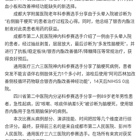
血小板和改善神经功能缺失的新选择。
成都大学附属医院老年科参赛选手分享由于头晕入院被诊断为
“右侧脑干梗死”的患者治疗过程及心得。同时，他总结了银杏内酯注
射液对此类患者用药的获益。
成都市第二人民医院神内科参赛选手介绍了一例由于头晕入院
的患者，经过抽丝剥茧，层层放大，最后诊断为“多发性脑梗死”，并
进行了抗板/稳定板块/银杏内酯改善循环/降糖降压等常规治疗，获
得良好预后。
通用医疗三六三医院神内科参赛选手分享了脑梗死病例，患者
突发不能言语伴右侧肢体无力1个多小时，溶栓后使用“阿司匹林加改
善侧枝循环药物联合银杏内酯改善神经功能”，14天后NIHSS 0出
院。
四川省第二中医院内分泌科参赛选手分享一例89岁老年男性患
者，急性起病，因“咳嗽、咳痰伴纳差5天”被诊断为脑梗死，使用银
杏内酯用于急性期脑保护的病例。
本次比赛从病例部分、演讲技能、时间把控等几个维度进行综
合评分。最终，获得前三名的是来自成都市第二人民医院、彭州市
人民医院、通用医疗三六三医院的参赛选手。在场所有来宾对获奖