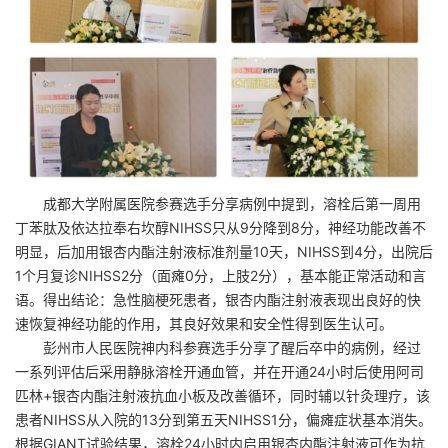
成都大学附属医院参赛选手分享病例中提到，溶栓后第一周用
丁苯肽及依达拉奉右坎醇NIHSS只从9分降到8分，神经功能改善不
明显，后加用银杏内酯注射液标准剂量10天，NIHSS到4分，出院后
1个月复诊NIHSS2分（面瘫0分，上肢2分），基本能正常活动和言
语。得出结论：急性脑梗死患者，银杏内酯注射液表现出良好的快
速恢复神经功能的作用，其良好效果和安全性得到医生认可。
彭州市人民医院神内科参赛选手分享了醒后卒中的病例，经过
一系列评估后采用静脉溶栓开通血管，并在开通24小时后使用阿司
匹林+银杏内酯注射液抗血小板及改善循环，同时辅以针灸理疗，该
患者NIHSS从入院的13分到第五天NIHSS1分，偏瘫症状基本消失。
根据GIANT试验结果，溶栓24小时内启用银杏内酯注射液可作为抗