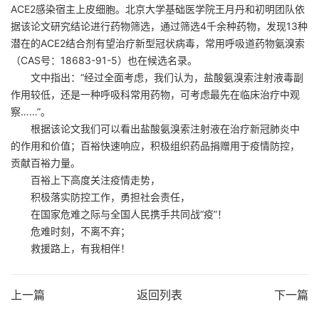
ACE2感染宿主上皮细胞。北京大学基础医学院王月丹和初明团队依
据该论文研究结论进行药物筛选，通过筛选4千余种药物，发现13种
潜在的ACE2结合剂有望治疗新型冠状病毒，常用呼吸道药物氨溴索
（CAS号：18683-91-5）也在候选名录。
文中指出：“经过全面考虑，我们认为，盐酸氨溴索注射液毒副
作用较低，还是一种呼吸科常用药物，可考虑最先在临床治疗中观
察……”。
根据该论文我们可以看出盐酸氨溴索注射液在治疗新冠肺炎中
的作用和价值；百裕快速响应，积极组织药品捐赠用于疫情防控，
贡献百裕力量。
百裕上下高度关注疫情走势，
积极落实防控工作，勇担社会责任，
在国家危难之际与全国人民携手共同战“疫”！
危难时刻，不离不弃；
救援路上，有我相伴！
上一篇
返回列表
下一篇