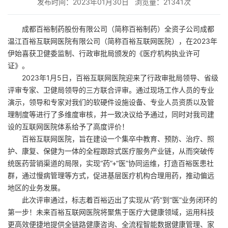
发布时间：2023年01月30日
浏览量：21341次
成都百裕制药股份有限公司（简称百裕制药）全资子公司成都
温江百裕互联网医院有限公司（简称百裕互联网医院），在2023年
伊始喜获卫健委监制、行政审批局颁发的《医疗机构执业许可
证》。
2023年1月5日，百裕互联网医院迎来了行政审批局领导、省级
评审专家、卫健局领导的三方联合评审。通过现场工作人员的专业
演示，领导和专家对我们的软硬件设施设备、专业人员资质以及管
理制度等进行了多维度审核，并一致决议给予通过，同时对我司建
设的互联网医院体系给予了高度评价！
百裕互联网医院，旨在建设一个集卒中教育、预防、治疗、照
护、康复、保健为一体的全程跟踪式医疗服务产业链，从而突破传
统医药营销渠道的局限，实现“药”+“医”协同运维，打造百裕医患社
群，通过慢病管理等方式，促进基层医疗机构合理用药，推动偏远
地区的业务发展。
此次评审通过，标志着百裕迈出了实现从“药”到“医”业务闭环的
第一步！未来百裕互联网医院将聚焦于医疗大健康领域，运用科技
更高效便捷地提供全链路健康咨询、全流程智能数据健康管理、家